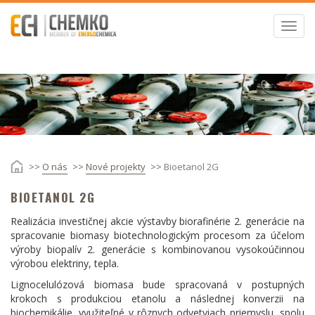
Skočiť
na
Toggl
hlavný
navig
obsah
omov
O nás
Nové projekty
Bioetanol 2G
BIOETANOL 2G
Realizácia investičnej akcie výstavby biorafinérie 2. generácie na
spracovanie biomasy biotechnologickým procesom za účelom
výroby biopalív 2. generácie s kombinovanou vysokoúčinnou
výrobou elektriny, tepla.
Lignocelulózová biomasa bude spracovaná v postupných
krokoch s produkciou etanolu a následnej konverzii na
biochemikálie, využiteľné v rôznych odvetviach priemyslu, spolu