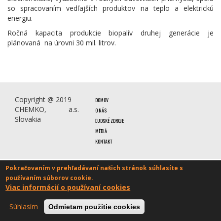
so spracovaním vedľajších produktov na teplo a elektrickú
energiu.
Ročná kapacita produkcie biopalív druhej generácie je
plánovaná na úrovni 30 mil. litrov.
Copyright @ 2019
DOMOV
CHEMKO, a.s.
O NÁS
Slovakia
ĽUDSKÉ ZDROJE
MÉDIÁ
KONTAKT
Pokračovaním v prehľadávaní našich stránok súhlasíte s
používaním súborov cookie.
Viac informácií o používaní cookies
Súhlasím
Odmietam použitie cookies