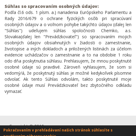
Súhlas so spracovaním osobných údajov:
Podľa čl.6 ods. 1 písm. a.) nariadenia Európskeho Parlamentu a
Rady 2016/679 o ochrane fyzických osôb pri spracúvaní
osobných údajov a o voľnom pohybe takýchto údajov (ďalej len
"Súhlas") udeľujem súhlas spoločnosti Chemko, a.s.
Slovakia(ďalej len "Prevádzkovateľ") so spracovaním mojich
osobných údajov obsiahnutých v žiadosti o zamestnanie,
životopise a iných dokladoch a priložených listinách za účelom
evidencie uchádzačov o zamestnanie a to na obdobie 1 roku
odo dňa poskytnutia súhlasu. Prehlasujem, že mnou poskytnuté
osobné údaje sú pravdivé. Zároveň vyhlasujem, že som si
vedomý/á, že poskytnutý súhlas je možné kedykoľvek písomne
odvolať. Ak tento Súhlas odvolám, takto poskytnuté moje
osobné údaje musí Prevádzkovateľ bez zbytočného odkladu
vymazať.
Copyright @ 2019
DOMOV
Pokračovaním v prehľadávaní našich stránok súhlasíte s
CHEMKO, a.s.
O NÁS