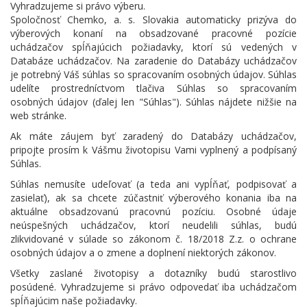
Vyhradzujeme si právo výberu.
Spoločnosť Chemko, a. s. Slovakia automaticky prizýva do
výberových konaní na obsadzované pracovné pozície
uchádzačov spĺňajúcich požiadavky, ktorí sú vedených v
Databáze uchádzačov. Na zaradenie do Databázy uchádzačov
je potrebný Váš súhlas so spracovaním osobných údajov. Súhlas
udelíte prostredníctvom tlačiva Súhlas so spracovaním
osobných údajov (ďalej len "Súhlas"). Súhlas nájdete nižšie na
web stránke.
Ak máte záujem byť zaradený do Databázy uchádzačov,
pripojte prosím k Vášmu životopisu Vami vyplnený a podpísaný
Súhlas.
Súhlas nemusíte udeľovať (a teda ani vypĺňať, podpisovať a
zasielať), ak sa chcete zúčastniť výberového konania iba na
aktuálne obsadzovanú pracovnú pozíciu. Osobné údaje
neúspešných uchádzačov, ktorí neudelili súhlas, budú
zlikvidované v súlade so zákonom č. 18/2018 Z.z. o ochrane
osobných údajov a o zmene a doplnení niektorých zákonov.
Všetky zaslané životopisy a dotazníky budú starostlivo
posúdené. Vyhradzujeme si právo odpovedať iba uchádzačom
spĺňajúcim naše požiadavky.