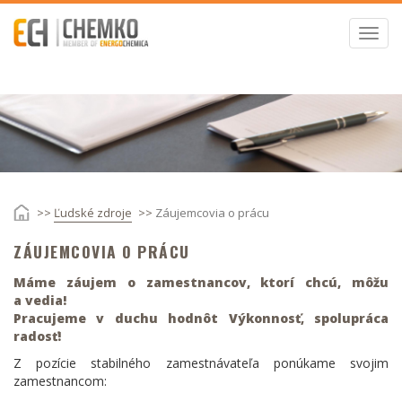
Skočiť
na
Toggl
hlavný
navig
obsah
omov
Ľudské zdroje
Záujemcovia o prácu
ZÁUJEMCOVIA O PRÁCU
Máme záujem o zamestnancov, ktorí chcú, môžu
a vedia!
Pracujeme v duchu hodnôt Výkonnosť, spolupráca
radosť!
Z pozície stabilného zamestnávateľa ponúkame svojim
zamestnancom: