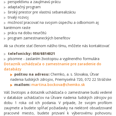
perspektívnu a zaujímavú prácu
adaptačný program
široký priestor pre vlastnú sebarealizáciu
trvalý rozvoj
možnosť pracovať na svojom úspechu a odbornom aj
kariérnom raste
prácu na dobu neurčitú
program zamestnaneckých benefitov
Ak sa chcete stať členom nášho tímu, môžete nás kontaktovať
telefonicky: 056/6814021
písomne - zaslaním životopisu a vyplneného formulára
Dotazník uchádzača o zamestnanie pre zaradenie do
databázy
poštou na adresu:
Chemko, a. s. Slovakia, Útvar
riadenia ľudských zdrojov, Priemyselná 720, 072 22 Strážske
mailom:
martina.bockova@chemko.sk
Váš životopis a dotazník uchádzača o zamestnanie budú vedené
v databáze uchádzačov na Útvare riadenia ľudských zdrojov po
dobu 1 roka od ich podania. V prípade, že svojim profilom
zaujmete a budete spĺňať požiadavky na niektoré obsadzované
pracovné miesto, budete prizvaní k výberovému pohovoru.